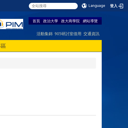
Language
登入
首頁
政治大學
政大商學院
網站導覽
活動集錦
905研討室借用
交通資訊
專區