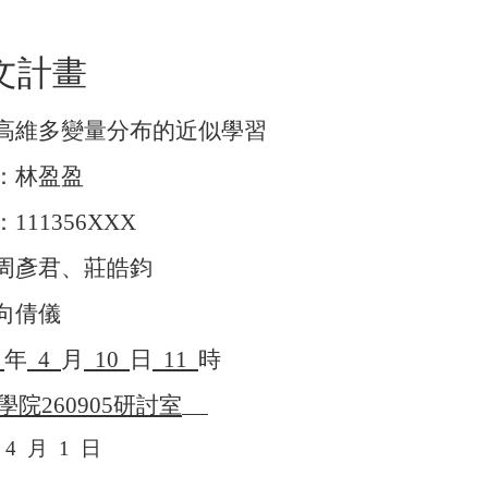
文計畫
高維多變量分布的近似學習
：林盈盈
：
111356XXX
周彥君、莊皓鈞
向倩儀
3
年
4
月
10
日
11
時
學院
260905
研討室
4
月
1
日