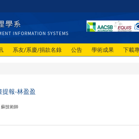
訊
系友/系慶/捐款名錄
公告
學術成果
下載
畫提報-林盈盈
蘇技術師