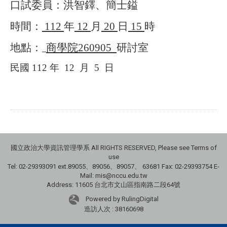
口試委員：洪智鐸、簡士鎰
時間：
112
年
12
月
20
日
15
時
地點：
商學院
260905
研討室
民國
112
年
12
月
5
日
國立政治大學資訊管理學系 All RIGHTS RESERVED, Please see Terms of
use
Tel: 02-29393091 ext.89055、89056、89057、
63681
Fax: 02-29393754 E-
Mail: mis@nccu.edu.tw
Address: 11605 台北市文山區指南路二段64號
Powered by RulingDigital
造訪人次 : 38160698