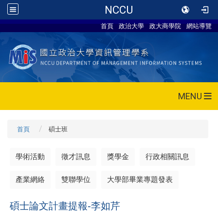
NCCU
首頁
政治大學
政大商學院
網站導覽
MENU
首頁
碩士班
學術活動
徵才訊息
獎學金
行政相關訊息
產業網絡
雙聯學位
大學部畢業專題發表
碩士論文計畫提報-李如芹