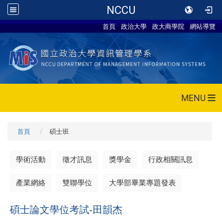
NCCU
首頁
政治大學
政大商學院
網站導覽
MENU
首頁
碩士班
學術活動
徵才訊息
獎學金
行政相關訊息
產業網絡
雙聯學位
大學部畢業專題發表
碩士論文學位考試-田韻杰