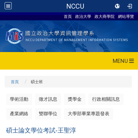
NCCU
首頁
政治大學
政大商學院
網站導覽
MENU
首頁
碩士班
學術活動
徵才訊息
獎學金
行政相關訊息
產業網絡
雙聯學位
大學部畢業專題發表
碩士論文學位考試-王聖淳