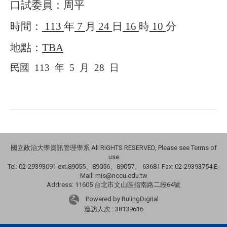
口試委員：周平
時間：
113
年
7
月
24
日
16
時
10
分
地點：
TBA
民國
113
年
5
月
28
日
國立政治大學資訊管理學系 All RIGHTS RESERVED, Please see Terms of
use
Tel: 02-29393091 ext.89055、89056、89057、
63681
Fax: 02-29393754 E-
Mail: mis@nccu.edu.tw
Address: 11605 台北市文山區指南路二段64號
Powered by RulingDigital
造訪人次 : 38139616