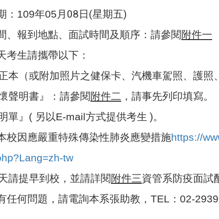
：109年05
月08
日(
星期五)
間、報到地點、面試時間及順序：請參閱
附件一
天考生請攜帶以下：
正本（或附加照片之健保卡、汽機車駕照、護照
懷聲明書』：請參閱
附件二
，請事先列印填寫。
單』( 另以E-mail
方式提供考生 )
。
本校因應嚴重特殊傳染性肺炎應變措施
https://w
php?Lang=zh-tw
天請提早到校，並請詳閱
附件三
資管系防疫面試
任何問題，請電詢本系張助教，TEL：02-2939