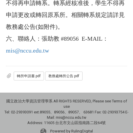
不得再申請轉系。轉系經核准後，學生不得再
申請更改或轉回原系所。相關轉系規定請詳見
教務處公告(如附件)。
六、
聯絡人：
張助教 #89056 E-MAIL
：
mis@nccu.edu.tw
轉所申請書.pdf
教務處轉所公告.pdf
國立政治大學資訊管理學系 All RIGHTS RESERVED, Please see Terms of
use
Tel: 02-29393091 ext.89055、89056、89057、
63681
Fax: 02-29393754 E-
Mail: mis@nccu.edu.tw
Address: 11605 台北市文山區指南路二段64號
Powered by RulingDigital