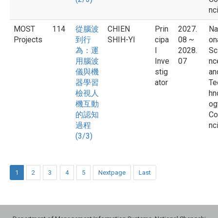
nci
MOST
114
從腦波
CHIEN
Prin
2027.
Na
Projects
到行
SHIH-YI
cipa
08 ~
on
為：運
l
2028.
Sc
用腦波
Inve
07
nc
儀與機
stig
an
器學習
ator
Te
檢視人
hn
機互動
og
的認知
Co
過程
nci
(3/3)
1
2
3
4
5
Nextpage
Last