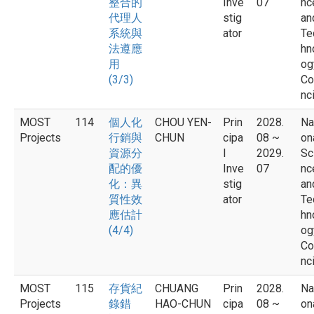
整合的
Inve
07
nc
代理人
stig
an
系統與
ator
Te
法遵應
hn
用
og
(3/3)
Co
nci
MOST
114
個人化
CHOU YEN-
Prin
2028.
Na
Projects
行銷與
CHUN
cipa
08 ~
on
資源分
l
2029.
Sc
配的優
Inve
07
nc
化：異
stig
an
質性效
ator
Te
應估計
hn
(4/4)
og
Co
nci
MOST
115
存貨紀
CHUANG
Prin
2028.
Na
Projects
錄錯
HAO-CHUN
cipa
08 ~
on