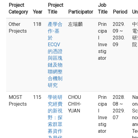
Project
Project
Job
Category
Year
Title
Participator
Title
Period
Un
Other
118
產學合
左瑞麟
Prin
2029.
中
Projects
作-基
cipa
09 ~
電
於
l
2030.
研
ECQV
Inve
09
院
的憑證
stig
與區塊
ator
鏈及物
聯網整
合機制
研究
MOST
115
學術研
CHOU
Prin
2028.
Na
Projects
究經費
CHIH-
cipa
08 ~
on
的新視
YUAN
l
2029.
Sc
野：探
Inve
07
nc
索群眾
stig
an
募資作
ator
Te
為替代
hn