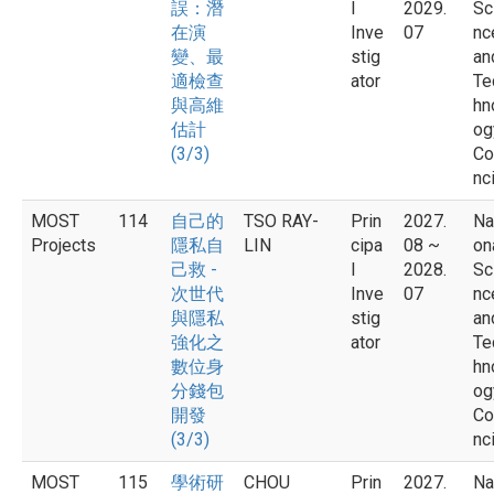
誤：潛
l
2029.
Sc
在演
Inve
07
nc
變、最
stig
an
適檢查
ator
Te
與高維
hn
估計
og
(3/3)
Co
nci
MOST
114
自己的
TSO RAY-
Prin
2027.
Na
Projects
隱私自
LIN
cipa
08 ~
on
己救 -
l
2028.
Sc
次世代
Inve
07
nc
與隱私
stig
an
強化之
ator
Te
數位身
hn
分錢包
og
開發
Co
(3/3)
nci
MOST
115
學術研
CHOU
Prin
2027.
Na