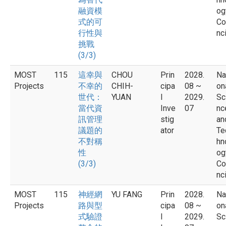
融資模
og
式的可
Co
行性與
nci
挑戰
(3/3)
MOST
115
這幸與
CHOU
Prin
2028.
Na
Projects
不幸的
CHIH-
cipa
08 ~
on
世代：
YUAN
l
2029.
Sc
當代資
Inve
07
nc
訊管理
stig
an
議題的
ator
Te
不對稱
hn
性
og
(3/3)
Co
nci
MOST
115
神經網
YU FANG
Prin
2028.
Na
Projects
路與型
cipa
08 ~
on
式驗證
l
2029.
Sc