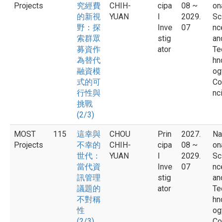
Projects
究經費
CHIH-
cipa
08 ~
on
的新視
YUAN
l
2029.
Sc
野：探
Inve
07
nc
索群眾
stig
an
募資作
ator
Te
為替代
hn
融資模
og
式的可
Co
行性與
nci
挑戰
(2/3)
MOST
115
這幸與
CHOU
Prin
2027.
Na
Projects
不幸的
CHIH-
cipa
08 ~
on
世代：
YUAN
l
2029.
Sc
當代資
Inve
07
nc
訊管理
stig
an
議題的
ator
Te
不對稱
hn
性
og
(2/3)
Co