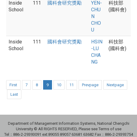
Inside
111
國科會研究獎勵
YEN-
科技部
School
CHU
(國科會)
N
CHO
U
Inside
111
國科會研究獎勵
HSIN
科技部
School
-LU
(國科會)
CHA
NG
First
7
8
9
10
11
Prevpage
Nextpage
Last
Department of Management Information Systems, National Chengchi
University © All RIGHTS RESERVED, Please see Terms of use
Tel：886-2-29393091 ext:89055 89057 63681 63682 Fax：886-2-29393754