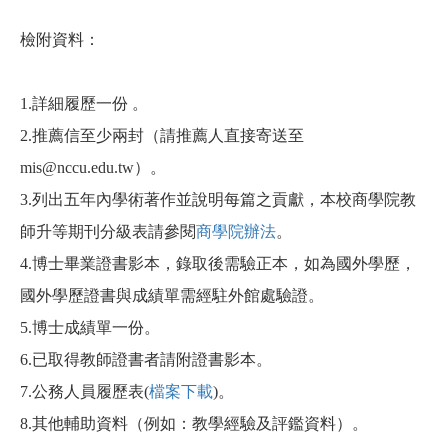
檢附資料：
1.
詳細履歷一份 。
2.
推薦信至少兩封（請推薦人直接寄送至
）。
mis@nccu.edu.tw
3.
列出五年內學術著作並說明每篇之貢獻，本校商學院教
。
師升等期刊分級表請參閱
商學院辦法
4.
博士畢業證書影本，錄取後需驗正本，如為國外學歷，
國外學歷證書與成績單需經駐外館處驗證。
5.
博士成績單一份。
6.
已取得教師證書者請附證書影本。
7.
公務人員履歷表(
檔案下載
)
。
8.
其他輔助資料（例如：教學經驗及評鑑資料）。