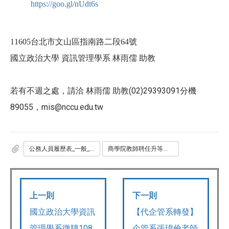
https://goo.gl/nUdt6s
號
11605
台北市文山區指南路二段64
國立政治大學 資訊管理學系 林雨儒 助教
(02)29393091
若有不週之處，請洽
林雨儒
助教
分機
89055
mis@nccu.edu.tw
，
公務人員履歷表_一般_專任用_.doc
商學院教師聘任升等評審作業要點107學年版.pdf
上一則
下一則
國立政治大學資訊
【代企管系轉發】
管理學系徵聘108
企管系張瑋倫老師