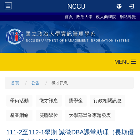
NCCU
首頁
政治大學
政大商學院
網站導覽
MENU
首頁
公告
徵才訊息
學術活動
徵才訊息
獎學金
行政相關訊息
產業網絡
雙聯學位
大學部畢業專題發表
111-2至112-1學期 誠徵DBA課堂助理（長期優