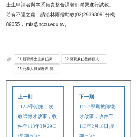
士生申請者與本系負責整合課老師聯繫進行試教。
若有不週之處，請洽林雨儒助教(02)29393091分機
89055， mis@nccu.edu.tw。
01-新聘博士生兼任講師提名表_兼任_.doc.doc
02-擬聘兼任教師個人資料表.doc.doc
08-公務人員履歷表_簡式_兼任_.doc.doc
上一則
下一則
112-2
學期第二次
112-2
學期教師徵
教師徵才啟事，收
才啟事，收件至
件至113年3月29日
113年2月18日(星
(星期五)止。
期日)止。