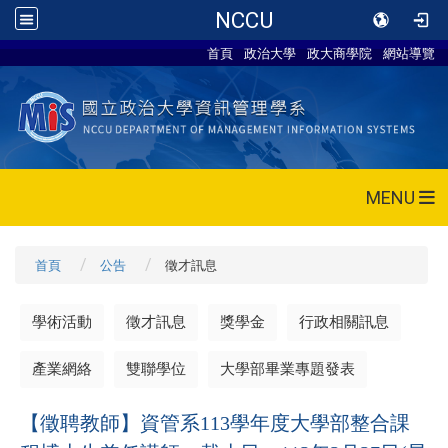
NCCU
首頁
政治大學
政大商學院
網站導覽
MENU
首頁
公告
徵才訊息
學術活動
徵才訊息
獎學金
行政相關訊息
產業網絡
雙聯學位
大學部畢業專題發表
【徵聘教師】資管系113學年度大學部整合課