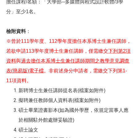
擔任課程/名額：「大學部─多媒體與程式設計軟體/3學
分」至少1名。
檢附資料
：
※曾於111學年度、
112
學年度擔任本系
博士生兼任講師，
若欲申請
113
學年度
博士生兼任講師，僅需繳交
下列第2項
資料
與
過去擔任本系博士生兼任講師期間之教學意見調查
表(簡易版)電子檔
。非前述身分申請者，需繳交下列第1-
11項資料。
新聘博士生兼任講師提名表(檔案如附件)
擬聘兼任教師個人資料表(檔案如附件)
碩士畢業證書影本(如為國外學歷，依規定當事人應
於相關駐外館處辦妥驗證)
碩士論文