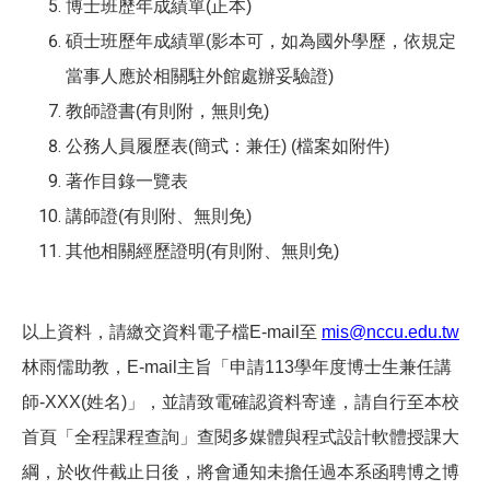
博士班歷年成績單(正本)
碩士班歷年成績單(影本可，如為國外學歷，依規定
當事人應於相關駐外館處辦妥驗證)
教師證書(有則附，無則免)
公務人員履歷表(簡式：兼任) (檔案如附件)
著作目錄一覽表
講師證(有則附、無則免)
其他相關經歷證明(有則附、無則免)
以上資料，請繳交資料電子檔E-mail至
mis@nccu.edu.tw
林雨儒助教，E-mail主旨「申請113學年度
博士生兼任講
師-XXX(姓名)
」，並請致電確認資料寄達，請自行至本校
首頁「全程課程查詢」查閱
多媒體與程式設計軟體
授課大
綱，於收件截止日後，將會通知未擔任過本系函聘博之博