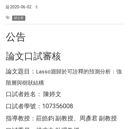
2020-06-02
碩士班
公告
論文口試審核
論文題目：
Lasso
迴歸於可詮釋的預測分析：強
階層與樹狀結構
口試者姓名：
陳婷文
107356008
口試者學號：
指導教授：莊皓鈞
副教授、周彥君
副教授