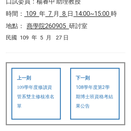
口試委員：
楊睿中
助理教授
109
7
8
14:00~15:00
時間：
年
月
日
時
260905
地點：
商學院
研討室
民國
109
年
5
月
27
日
上一則
下一則
108學年度第2學
109學年度修讀資
期博士班資格考結
管系雙主修核准名
果公告
單