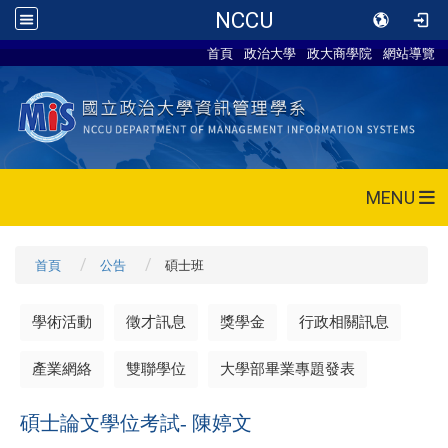
NCCU
首頁
政治大學
政大商學院
網站導覽
MENU
首頁
公告
碩士班
學術活動
徵才訊息
獎學金
行政相關訊息
產業網絡
雙聯學位
大學部畢業專題發表
碩士論文學位考試- 陳婷文