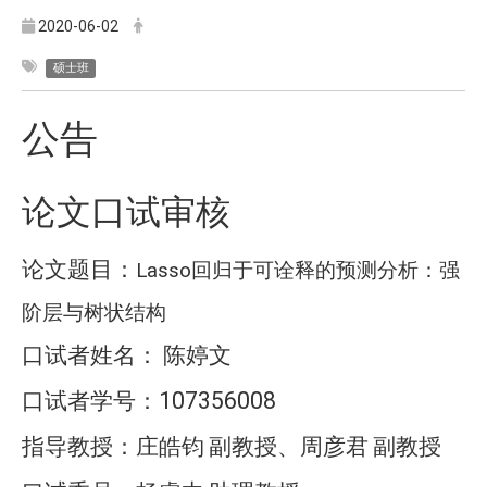
2020-06-02
硕士班
公告
论文口试审核
论文题目：
Lasso
回归于可诠释的预测分析：强
阶层与树状结构
口试者姓名：
陈婷文
107356008
口试者学号：
指导教授：庄皓钧
副教授、周彦君
副教授