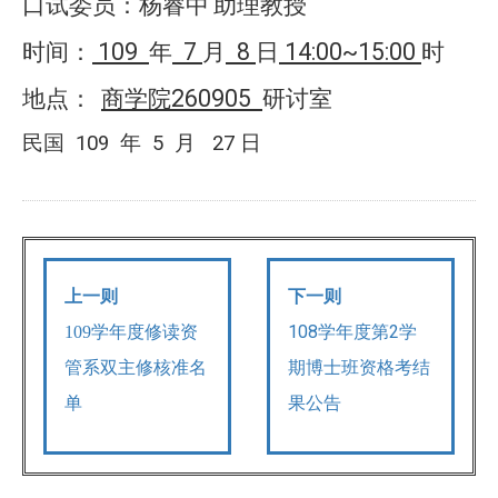
口试委员：
杨睿中
助理教授
109
7
8
14:00~15:00
时间：
年
月
日
时
260905
地点：
商学院
研讨室
民国
109
年
5
月
27
日
上一则
下一则
108学年度第2学
109学年度修读资
期博士班资格考结
管系双主修核准名
果公告
单