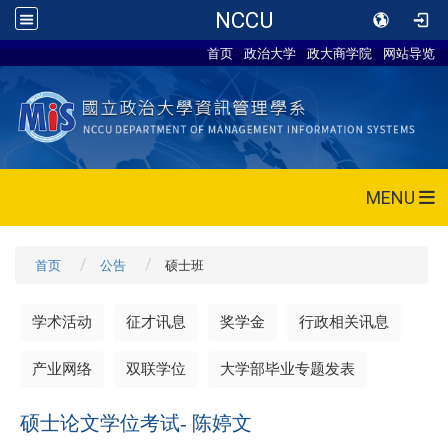
NCCU
首页
政治大学
政大商学院
网站导览
MENU
首页
公告
硕士班
学术活动
征才讯息
奖学金
行政相关讯息
产业网络
双联学位
大学部毕业专题发表
硕士论文学位考试- 陈婷文