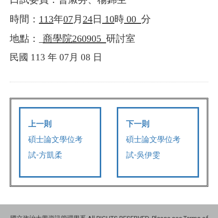
時間：
113
年
07
月
24
日
10
時
00
分
地點：
商學院
260905
研討室
民國
113
年
07
月
08
日
上一則
下一則
碩士論文學位考
碩士論文學位考
試-方凱柔
試-吳伊雯