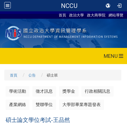
NCCU
首頁
政治大學
政大商學院
網站導覽
MENU
首頁
公告
碩士班
學術活動
徵才訊息
獎學金
行政相關訊息
產業網絡
雙聯學位
大學部畢業專題發表
碩士論文學位考試-王品然