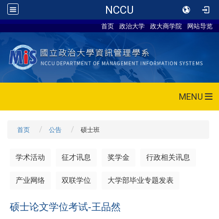
NCCU
首页
政治大学
政大商学院
网站导览
MENU
首页
公告
硕士班
学术活动
征才讯息
奖学金
行政相关讯息
产业网络
双联学位
大学部毕业专题发表
硕士论文学位考试-王品然