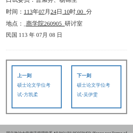
时间：
113
年
07
月
24
日
10
时
00
分
地点：
商学院
260905
研讨室
民国
113
年
07
月
08
日
上一则
下一则
硕士论文学位考
硕士论文学位考
试-方凯柔
试-吴伊雯