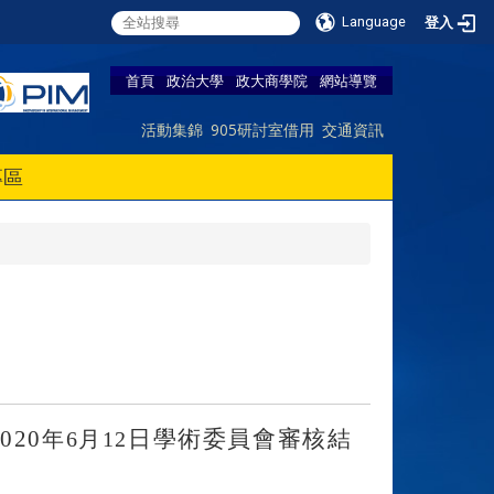
Language
登入
首頁
政治大學
政大商學院
網站導覽
活動集錦
905研討室借用
交通資訊
專區
2020
日學術委員會審核結
年
6
月
12