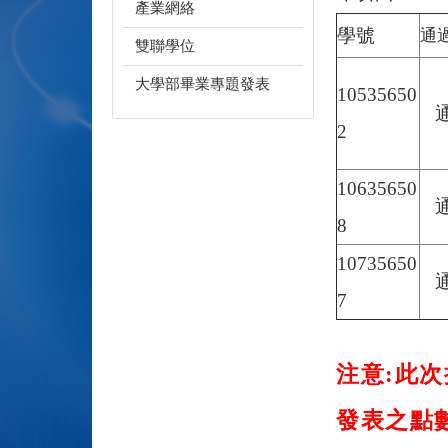
產業網絡
學號
通
雙聯學位
大學部畢業專題發表
10535650
2
10635650
通
8
10735650
通
7
注意:此
發表之點