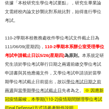
依據「本校研究生學位考試要點」，研究生畢業論
文需經校內論文抄襲比對系統比對，始得進行學位
考試。
110-2
學期本校教務處收件學位考試文件截止日為
111/06/09(
星期四
)
，
110-2
學期本系辦公室受理學位
考試申請截止日以5/26(星期四)
為原則。
本系規定研
究生須於學位考試舉行日期之兩週前繳交學位考試
申請書與其他應備文件，又學位考試申請須於當學
期學位考試截止日前提出，故以
學位考試日期之前
兩週
與
當學期學位考試截止日
先者為之。
※ 因應新
(110-2)疫情期間辦理學位考試
冠疫情嚴峻，本學期
(Final Defense)方式請參考附件說明。