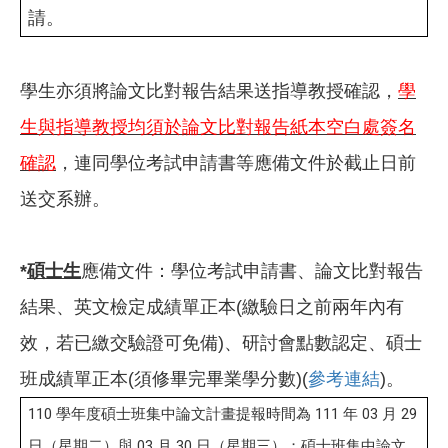
請。
學生亦須將論文比對報告結果送指導教授確認，
學
生與指導教授均須於論文比對報告紙本空白處簽名
確認
，連同學位考試申請書等應備文件於截止日前
送交系辦。
*
碩士生
應備文件：學位考試申請書、論文比對報告
結果、英文檢定成績單正本
(
繳驗日之前兩年內有
效，若已繳交驗證可免備
)
、研討會點數認定、碩士
班成績單正本
(
須修畢完畢業學分數
)(
參考連結
)
。
110 學年度碩士班集中論文計畫提報時間為 111 年 03 月 29
日（星期二）與 03 月 30 日（星期三）；
碩士班集中論文