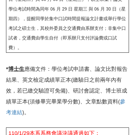
學位考試時間為同年 06 月 29 日 星期三 與 06 月 30 日（星
期四），
提醒同學於集中口試時間提報論文計畫或舉行學位
考試之碩士生，其校外委員之交通費由系辦支付；非集中口
試者，交通費由學生自付（即系辦只支付評論費或口試
費）。
*
博士生
應備文件：學位考試申請書、論文比對報告
結果、英文檢定成績單正本
(
繳驗日之前兩年內有
效，若已繳交驗證可免備
)
、研討會認定、博士班成
績單正本
(
須修畢完畢業學分數
)
、文章點數資料
(
參
考連結
)
。
110/1/29本系系務會議決議通過如下：