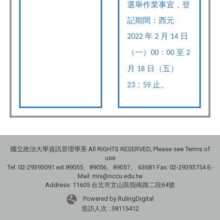
選舉作業事宜，登
記期間：西元
年
月
日
2022
2
14
（一）
：
至
00
00
2
月
日（五）
18
：
止。
23
59
國立政治大學資訊管理學系 All RIGHTS RESERVED, Please see Terms of
use
Tel: 02-29393091 ext.89055、89056、89057、
63681
Fax: 02-29393754 E-
Mail: mis@nccu.edu.tw
Address: 11605 台北市文山區指南路二段64號
Powered by RulingDigital
造訪人次 : 38115412