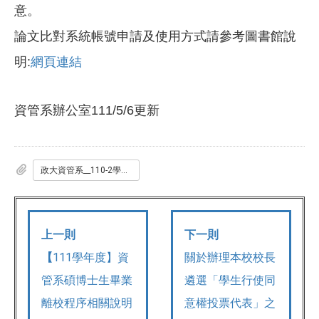
意。
論文比對系統帳號申請及使用方式請參考圖書館說
明
:
網頁連結
資管系辦公室
111/5/6更新
政大資管系__110-2學期_疫情期間辦理學位考試_Final_Defense_辦理說明1110506FIN.pdf
上一則
下一則
【
111學年度】資
關於辦理本校校長
管系碩博士生畢業
遴選「學生行使同
離校程序相關說明
意權投票代表」之