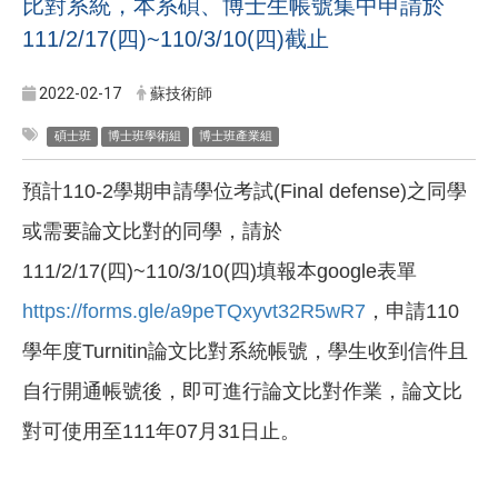
比對系統，本系碩、博士生帳號集中申請於
111/2/17(四)~110/3/10(四)截止
2022-02-17
蘇技術師
碩士班
博士班學術組
博士班產業組
預計110-2
學期申請學位考試
(Final defense)
之同學
或需要論文比對的同學，請於
111/2/17(
四
)~110/3/10(
四
)
填報本
google
表單
https://forms.gle/a9peTQxyvt32R5wR7
，申請110
學年度
Turnitin
論文比對系統帳號，學生收到信件且
自行開通帳號後，即可進行論文比對作業，論文比
對可使用至111年07
月31日止。