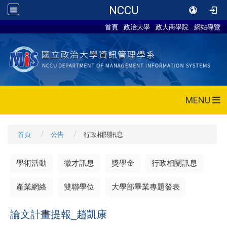
NCCU
首頁
政治大學
政大商學院
網站導覽
MENU
首頁
公告
行政相關訊息
學術活動
徵才訊息
獎學金
行政相關訊息
產業網絡
雙聯學位
大學部畢業專題發表
論文計畫提報_趙凱康