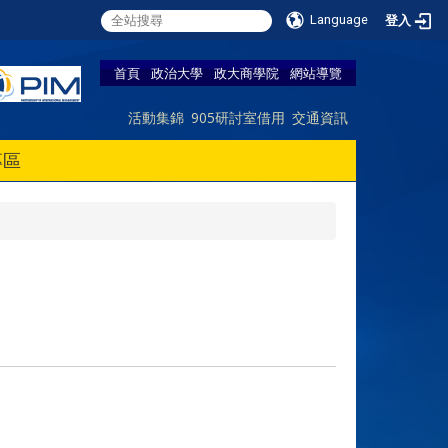
Language
登入
首頁
政治大學
政大商學院
網站導覽
活動集錦
905研討室借用
交通資訊
專區