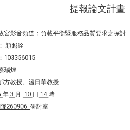
提報論文計畫
故宮影音頻道：負載平衡暨服務品質要求之探討
：
顏照銓
103356015
：
蔡瑞煌
郁方教授、溫日華教授
6
3
10
14
年
月
日
時
260906
學院
研討室