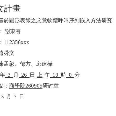
文計畫
基於圖形表徵之惡意軟體呼叫序列嵌入方法研究
：
謝東睿
：
112356xxx
蕭舜文
陳孟彰、郁方、邱建樺
年
3
月
26
日
上
午
10
時
0
分
點：
商學院
260905
研討室
3
月
7
日