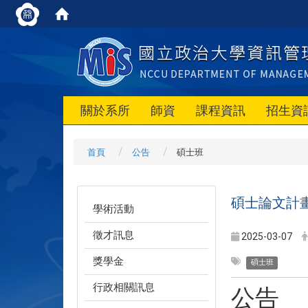
關於系所
師資
課程資訊
招生資
首頁
公告
碩士班
碩士論文計
學術活動
徵才訊息
2025-03-07
獎學金
碩士班
行政相關訊息
公告