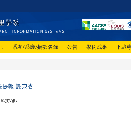
訊
系友/系慶/捐款名錄
公告
學術成果
下載
畫提報-謝東睿
蘇技術師