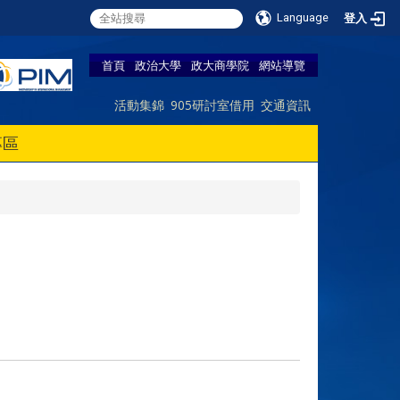
Language
登入
首頁
政治大學
政大商學院
網站導覽
活動集錦
905研討室借用
交通資訊
專區