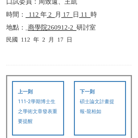
口試委員：周致遠、王凱
時間：
112
年
2
月
17
日
11
時
地點：
商學院
260912-2
研討室
民國
112
年
2
月
17
日
上一則
下一則
111-2學期博士生
碩士論文計畫提
之學術文章發表重
報-龍柏如
要提醒