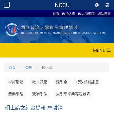
NCCU
首頁
政治大學
政大商學院
網站導覽
MENU
首頁
公告
碩士班
學術活動
徵才訊息
獎學金
行政相關訊息
產業網絡
雙聯學位
大學部畢業專題發表
碩士論文計畫提報-林哲漳