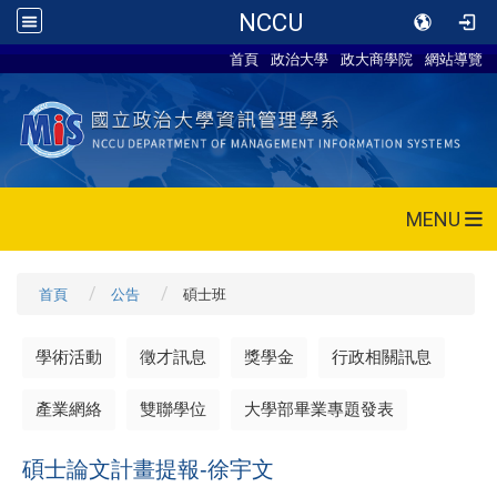
NCCU
首頁
政治大學
政大商學院
網站導覽
MENU
首頁
公告
碩士班
學術活動
徵才訊息
獎學金
行政相關訊息
產業網絡
雙聯學位
大學部畢業專題發表
碩士論文計畫提報-徐宇文