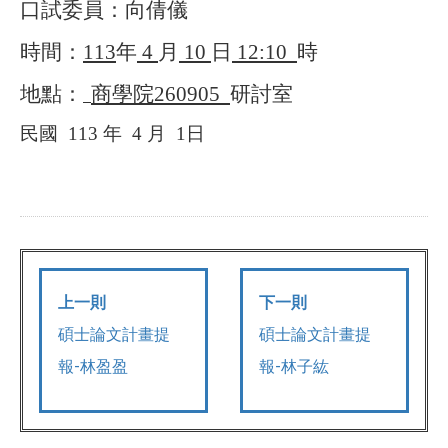
口試委員：向倩儀
時間：
113
年
4
月
10
日
12:10
時
地點：
商學院
260905
研討室
民國
113
年
4
月
1
日
上一則
下一則
碩士論文計畫提
碩士論文計畫提
報-林盈盈
報-林子紘