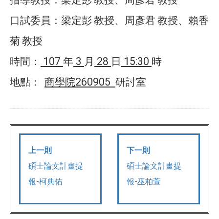
指導教授：梁定彭
教授、周彥君
教授
口試委員：梁定彭
教授、周彥君
教授、賴香
菊
教授
107
3
28
15:30
時間：
年
月
日
時
260905
地點：
商學院
研討室
上一則
下一則
碩士論文計畫提
碩士論文計畫提
報-柯典佑
報-巫柏萱