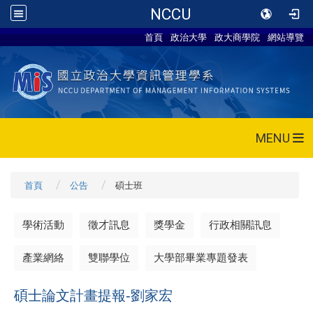
NCCU
首頁
政治大學
政大商學院
網站導覽
MENU
首頁
公告
碩士班
學術活動
徵才訊息
獎學金
行政相關訊息
產業網絡
雙聯學位
大學部畢業專題發表
碩士論文計畫提報-劉家宏