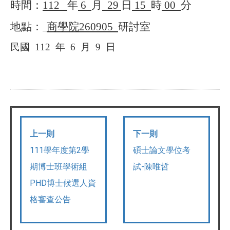
時間：
112
年
6
月
29
日
15
時
00
分
地點：
商學院
260905
研討室
民國
112
年
6
月
9
日
上一則
下一則
111學年度第2學
碩士論文學位考
期博士班學術組
試-陳唯哲
PHD博士候選人資
格審查公告