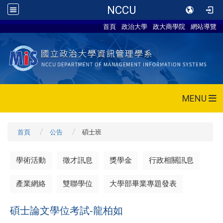
NCCU
首頁
政治大學
政大商學院
網站導覽
MENU
首頁
公告
碩士班
學術活動
徵才訊息
獎學金
行政相關訊息
產業網絡
雙聯學位
大學部畢業專題發表
碩士論文學位考試-龍柏如