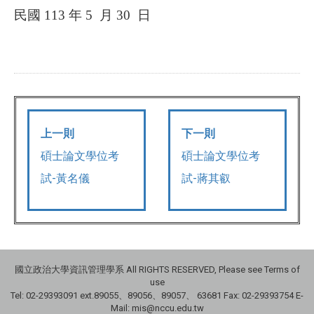
民國
113
年
5
月
30
日
上一則
下一則
碩士論文學位考
碩士論文學位考
試-黃名儀
試-蔣其叡
國立政治大學資訊管理學系 All RIGHTS RESERVED, Please see Terms of
use
Tel: 02-29393091 ext.89055、89056、89057、
63681
Fax: 02-29393754 E-
Mail: mis@nccu.edu.tw