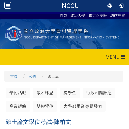
NCCU
首頁
政治大學
政大商學院
網站導覽
MENU
首頁
公告
碩士班
學術活動
徵才訊息
獎學金
行政相關訊息
產業網絡
雙聯學位
大學部畢業專題發表
碩士論文學位考試-陳柏文