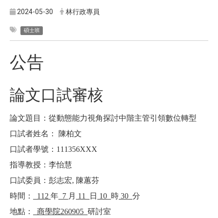
2024-05-30
林行政專員
碩士班
公告
論文口試審核
論文題目：
從動態能力視角探討中階主管引領數位轉型
口試者姓名：
陳柏文
口試者學號：
111356XXX
指導教授：
李怡慧
口試委員：
彭志宏
,
陳蕙芬
時間：
112
年
7
月
11
日
10
時
30
分
地點：
商學院
260905
研討室