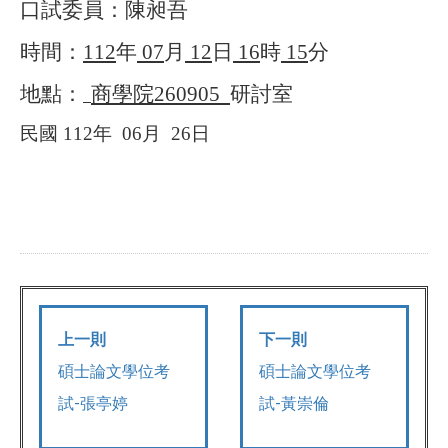
口試委員：陳昶吾
時間：
112
年
07
月
12
日
16
時
15
分
地點：
商學院
260905
研討室
民國
112
年
06
月
26
日
上一則
下一則
碩士論文學位考
碩士論文學位考
試-張亭婷
試-黃崇倫