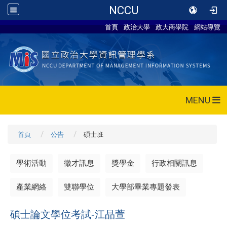
NCCU
首頁
政治大學
政大商學院
網站導覽
MENU
首頁
公告
碩士班
學術活動
徵才訊息
獎學金
行政相關訊息
產業網絡
雙聯學位
大學部畢業專題發表
碩士論文學位考試-江品萱