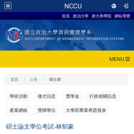
NCCU
首頁
政治大學
政大商學院
網站導覽
MENU
首頁
公告
碩士班
學術活動
徵才訊息
獎學金
行政相關訊息
產業網絡
雙聯學位
大學部畢業專題發表
碩士論文學位考試-林郁豪