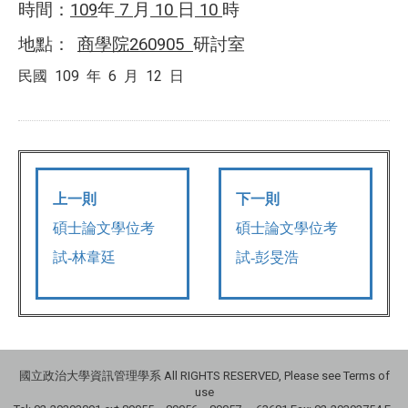
時間：
109
年
7
月
10
日
10
時
地點：
商學院
260905
研討室
109
6
12
民國
年
月
日
上一則
下一則
碩士論文學位考
碩士論文學位考
試-林韋廷
試-彭旻浩
國立政治大學資訊管理學系 All RIGHTS RESERVED, Please see Terms of
use