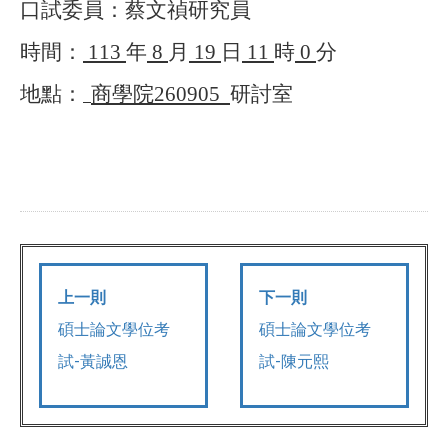
口試委員：蔡文禎研究員
時間：
113
年
8
月
19
日
11
時
0
分
地點：
商學院
260905
研討室
上一則
下一則
碩士論文學位考
碩士論文學位考
試-黃誠恩
試-陳元熙