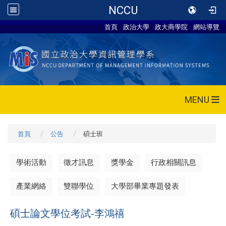
NCCU
首頁
政治大學
政大商學院
網站導覽
MENU
首頁
公告
碩士班
學術活動
徵才訊息
獎學金
行政相關訊息
產業網絡
雙聯學位
大學部畢業專題發表
碩士論文學位考試-李鴻禧