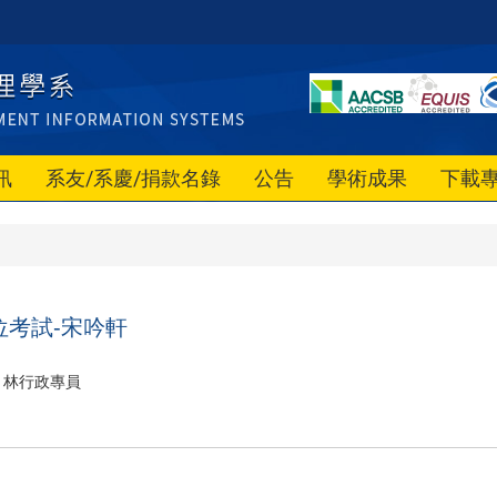
訊
系友/系慶/捐款名錄
公告
學術成果
下載
位考試-宋吟軒
林行政專員