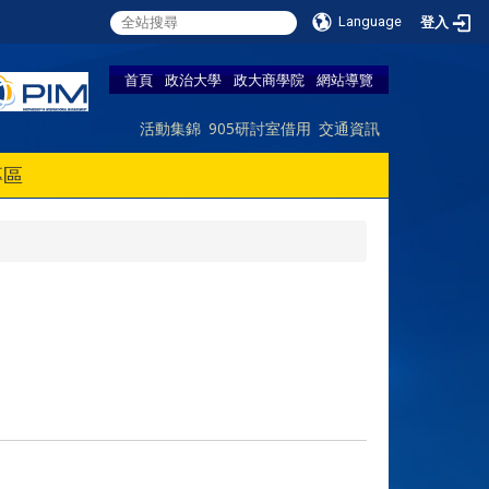
Language
登入
首頁
政治大學
政大商學院
網站導覽
活動集錦
905研討室借用
交通資訊
專區