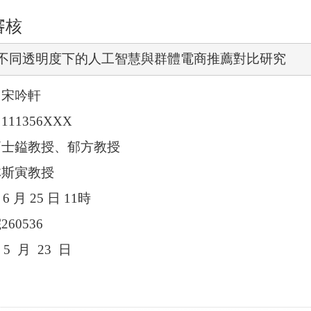
審核
不同透明度下的人工智慧與群體電商推薦對比研究
：宋吟軒
：
111356XXX
簡士
鎰教授、郁方教授
林斯寅教授
6
月
25
日
11
時
院
260536
5
月
23
日