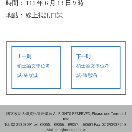
時間：
111
年
6
月
13
日
9
時
地點：
線上視訊口試
上一則
下一則
碩士論文學位考
碩士論文學位考
試-林履誠
試-陳思涵
國立政治大學資訊管理學系 All RIGHTS RESERVED, Please see Terms of
use
Tel: 02-29393091 ext.89055、89056、89057、
63681
Fax: 02-29393754 E-
Mail: mis@nccu.edu.tw