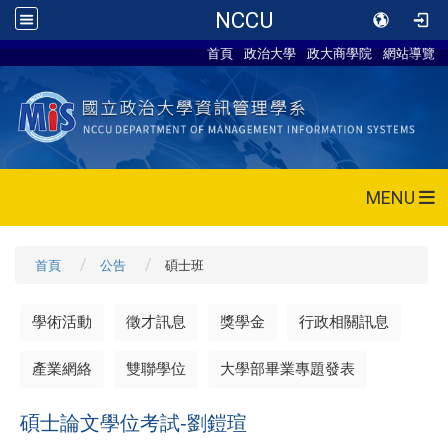
NCCU
首頁
政治大學
政大商學院
網站導覽
MENU
首頁
公告
碩士班
學術活動
徵才訊息
獎學金
行政相關訊息
產業網絡
雙聯學位
大學部畢業專題發表
碩士論文學位考試-劉鎧瑄