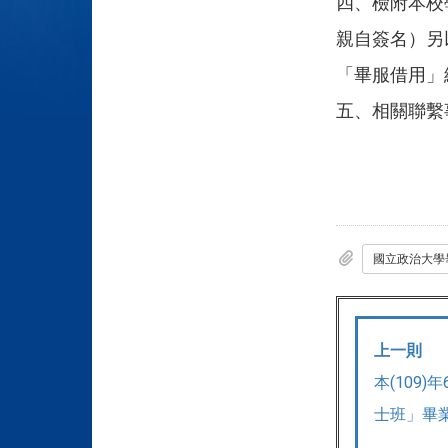
四、檢附本校
親自簽名）另
「畢服借用」
五、相關聯繫事
上一則
本(109
士班」畢