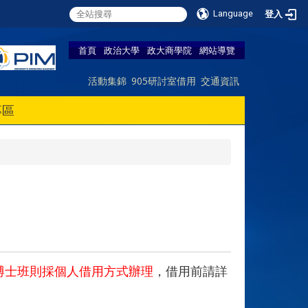
Language
登入
首頁
政治大學
政大商學院
網站導覽
活動集錦
905研討室借用
交通資訊
專區
博士班則採個人借用方式辦理
，借用前請詳