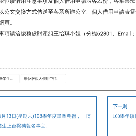
學位服借用注意事項及個人借用申請表各乙份，各畢業班
以公文交換方式傳送至各系所辦公室。個人借用申請表電
網頁。
項請洽總務處財產組王怡琪小姐（分機62801、Email
國立政治大學畢業生學位服借用注意事項_109.03.pdf
學位服個人借用申請表.pdf
下一則
)年6月13日(星期六)108學年度畢業典禮，「博
108
學年碩
業生上台撥穗報名事宜。