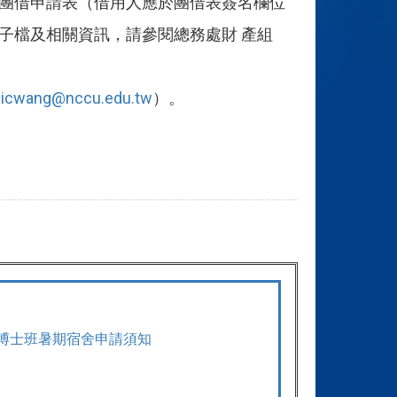
團借申請表（借用人應於團借表簽名欄位
子檔及相關資訊，請參閱總務處財 產組
：
icwang@nccu.edu.tw
）。
博士班暑期宿舍申請須知