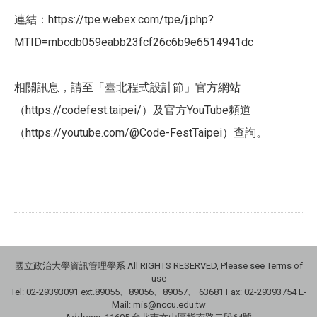
​連結：https://tpe.webex.com/tpe/j.php?
MTID=mbcdb059eabb23fcf26c6b9e6514941dc
​相關訊息，請至「臺北程式設計節」官方網站
（https://codefest.taipei/）及官方YouTube頻道
（https://youtube.com/@Code-FestTaipei）查詢。
國立政治大學資訊管理學系 All RIGHTS RESERVED, Please see Terms of
use
Tel: 02-29393091 ext.89055、89056、89057、
63681
Fax: 02-29393754 E-
Mail: mis@nccu.edu.tw