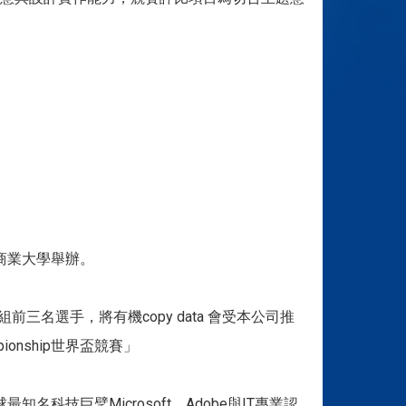
北商業大學舉辦。
各組前三名選手，將有機copy data 會受本公司推
mpionship世界盃競賽」
」係由全球最知名科技巨擘Microsoft、Adobe與IT專業認