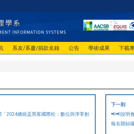
訊
系友/系慶/捐款名錄
公告
學術成果
下載
下一則
部「2024總統盃黑客國際松：數位與淨零創
📢📢說
」
報名開始囉~