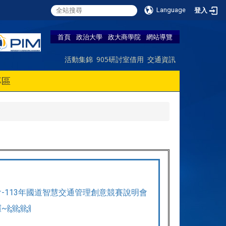
Language
登入
首頁
政治大學
政大商學院
網站導覽
活動集錦
905研討室借用
交通資訊
專區
明會-113年國道智慧交通管理創意競賽說明會
🙌🙌🙌