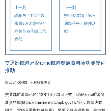
上一則
下一則
證基會「113年度
數位發展部「第三
櫃買30-大專生證
屆點子松」徵件活
券菁英種子線上培
動
育營」
交通部航港局iMarine航港發展資料庫功能優化
推動
2024-05-03
林行政專員
交通部航港局已於112年10月23日正式上線iMarine航港發
展資料庫(https://imarine.motcmpb.gov.tw/#/；為響應式
網頁，電腦及手機均可使用)，呈現全球海運指數、臺灣數