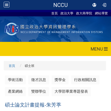
NCCU
首頁
政治大學
政大商學院
網站導覽
MENU
首頁
碩士班
學術活動
徵才訊息
獎學金
行政相關訊息
產業網絡
雙聯學位
大學部畢業專題發表
碩士論文計畫提報-朱芳葶