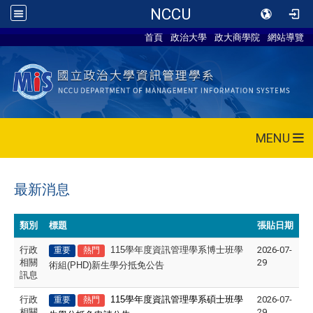
NCCU
首頁
政治大學
政大商學院
網站導覽
MENU
最新消息
類別
標題
張貼日期
行政
115
學年度資訊管理學系博士班學
2026-07-
重要
熱門
相關
29
術組(PHD)新生學分抵免公告
訊息
行政
115
學年度資訊管理學系碩士班學
2026-07-
重要
熱門
相關
29