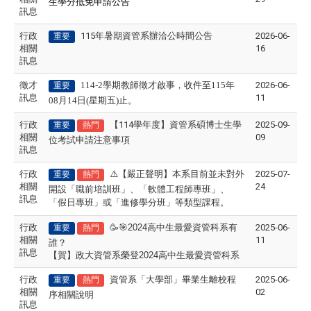
生學分抵免申請公告
訊息
行政
115年暑期資管系辦洽公時間公告
2026-06-
重要
相關
16
訊息
徵才
114-2
學期教師徵才啟事，收件至115年
2026-06-
重要
訊息
11
08月14日(星期五)止。
行政
【114學年度】資管系碩博士生學
2025-09-
重要
熱門
相關
09
位考試申請注意事項
訊息
行政
⚠
【嚴正聲明】本系目前並未對外
2025-07-
重要
熱門
相關
24
開設「職前培訓班」、「軟體工程師專班」、
訊息
「假日專班」或「進修學分班」等類型課程。
行政
🥳🎯
2024
高中生最愛資管科系有
2025-06-
重要
熱門
相關
11
誰？
訊息
【賀】政大資管系榮登
2024
高中生最愛資管科系
行政
資管系「大學部」畢業生離校程
2025-06-
重要
熱門
相關
02
序相關說明
訊息