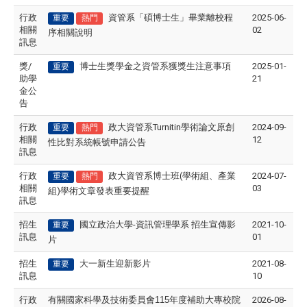
行政
資管系「碩博士生」畢業離校程
2025-06-
重要
熱門
相關
02
序相關說明
訊息
獎/
博士生獎學金之資管系獲獎生注意事項
2025-01-
重要
助學
21
金公
告
行政
政大資管系Turnitin學術論文原創
2024-09-
重要
熱門
相關
12
性比對系統帳號申請公告
訊息
行政
政大資管系博士班(學術組、產業
2024-07-
重要
熱門
相關
03
組)學術文章發表重要提醒
訊息
招生
國立政治大學
-
資訊管理學系
招生宣傳影
2021-10-
重要
訊息
01
片
招生
大一新生迎新影片
2021-08-
重要
訊息
10
行政
有關國家科學及技術委員會
115
年度補助大專校院
2026-08-