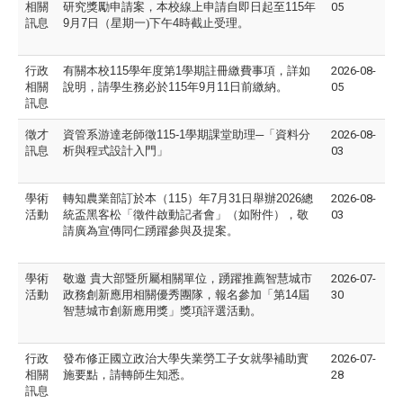
相關
研究獎
勵申請案，本校線上申請自即日起至
115
年
05
訊息
9
月
7
日（星期
一)下午
4
時截止受理。
行政
有關本校
115
學年度第
1
學期註冊繳費事項，詳如
2026-08-
相關
說明，請
學生務必於
115
年
9
月
11
日前繳納。
05
訊息
徵才
資管系游達老師徵
115-1
學期課堂助理─「資料分
2026-08-
訊息
析與程式設計入門」
03
學術
轉知農業部訂於本（
115
）年
7
月
31
日舉辦
2026
總
2026-08-
活動
統盃黑客
松「徵件啟動記者會」（如附件），敬
03
請廣為宣傳同仁踴
躍參與及提案。
學術
敬邀
貴大部暨所屬相關單位，踴躍推薦智慧城市
2026-07-
活動
政務創
新應用相關優秀團隊，報名參加「第
14
屆
30
智慧城市創新應
用獎」獎項評選活動。
行政
發布修正國立政治大學失業勞工子女就學補助實
2026-07-
相關
施要點，
請轉師生知悉。
28
訊息