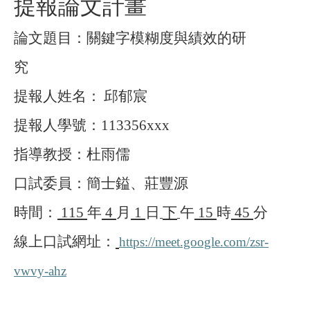
提報論文計畫
論文題目：關鍵字模糊度與績效的研
究
提報人姓名：
邱郁宸
提報人學號：
113356xxx
指導教授：杜雨儒
口試委員
：
簡士鎰、莊豐源
時間：
115
年
4
月
1
日
下
午
15
時
45
分
線上口試網址：
https://meet.google.com/zsr-
vwvy-ahz