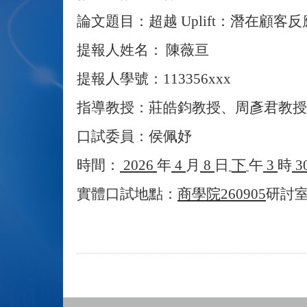
論文題目：超越
Uplift
：潛在顧客反
提報人姓名：
陳薇亘
提報人學號：
113356xxx
指導教授：莊皓鈞教授、周彥君教授
口試委員：侯佩妤
時間：
2026
年
4
月
8
日
下
午
3
時
3
實體口試地點：
商學院
260905
研討