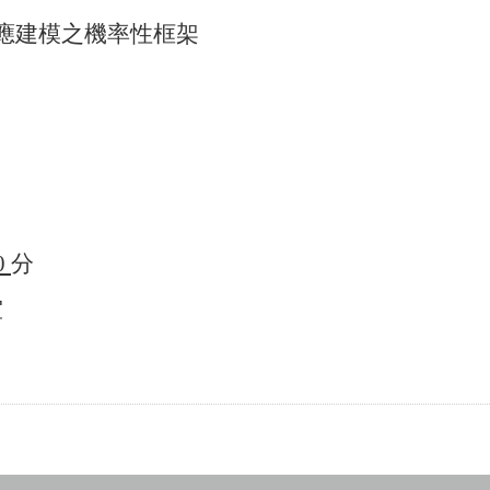
應建模之機率性框架
0
分
室