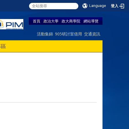
Language
登入
首頁
政治大學
政大商學院
網站導覽
活動集錦
905研討室借用
交通資訊
專區