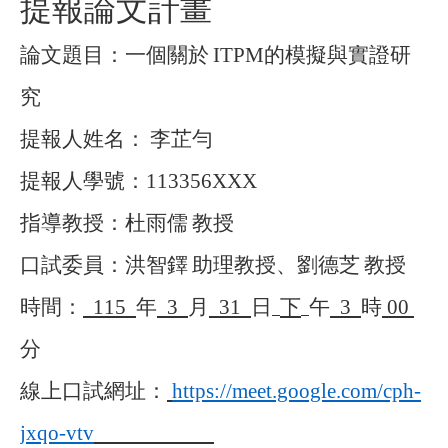
提報論文計畫
論文題目：一個關於
ITPM
的模擬與實證研
究
提報人姓名：
李芷勻
提報人學號：
113356XXX
指導教授：杜雨儒
教授
口試委員：洪智鐸
助理教授、劉德芝
教授
時間：
115
年
3
月
31
日
下
午
3
時
00
分
線上口試網址：
https://meet.google.com/cph-
jxqo-vtv