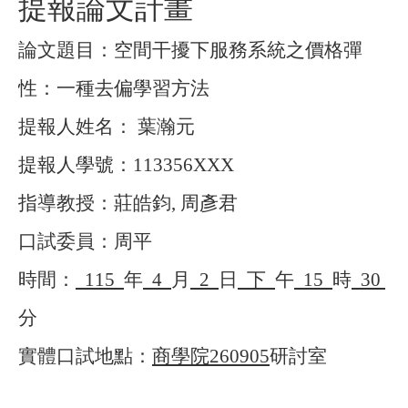
提報論文計畫
論文題目：空間干擾下服務系統之價格彈
性：一種去偏學習方法
提報人姓名： 葉瀚元
提報人學號：113356XXX
指導教授：莊皓鈞, 周彥君
口試委員：周平
時間：
115
年
4
月
2
日
下
午
15
時
30
分
實體口試地點：
商學院260905
研討室