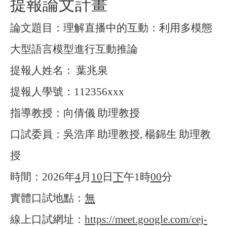
提報論文計畫
論文題目：理解直播中的互動：利用多模態
大型語言模型進行互動推論
提報人姓名：
葉兆泉
提報人學號：
112356xxx
指導教授：向倩儀
助理教授
口試委員：吳浩庠
助理教授
,
楊錦生
助理教
授
時間：
2026
年
4
月
10
日
下
午
1
時
00
分
實體口試地點：
無
線上口試網址：
https://meet.google.com/cej-