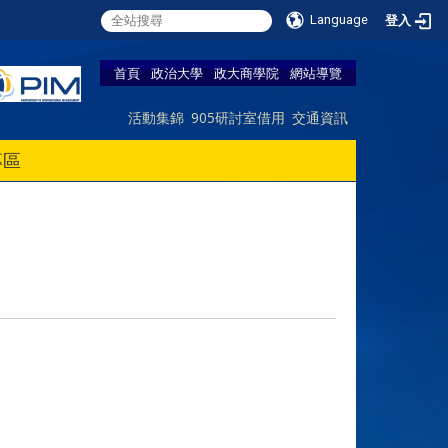
Language
登入
首頁
政治大學
政大商學院
網站導覽
活動集錦
905研討室借用
交通資訊
專區