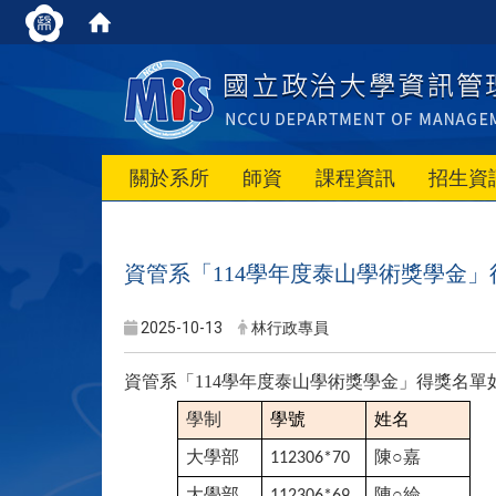
關於系所
師資
課程資訊
招生資
資管系「114學年度泰山學術獎學金」
2025-10-13
林行政專員
資管系「114學年度泰山學術獎學金」得獎名單
學制
學號
姓名
大學部
陳
○
嘉
112306*70
大學部
陳
○
綸