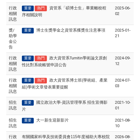
行政
資管系「碩博士生」畢業離校程
2025-06-
重要
熱門
相關
02
序相關說明
訊息
獎/
博士生獎學金之資管系獲獎生注意事項
2025-01-
重要
助學
21
金公
告
行政
政大資管系Turnitin學術論文原創
2024-09-
重要
熱門
相關
12
性比對系統帳號申請公告
訊息
行政
政大資管系博士班(學術組、產業
2024-07-
重要
熱門
相關
03
組)學術文章發表重要提醒
訊息
招生
國立政治大學
-
資訊管理學系
招生宣傳影
2021-10-
重要
訊息
01
片
招生
大一新生迎新影片
2021-08-
重要
訊息
10
行政
有關國家科學及技術委員會
115
年度補助大專校院
2026-08-