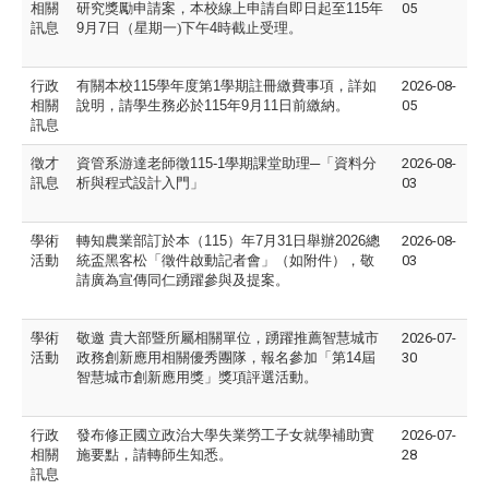
相關
研究獎
勵申請案，本校線上申請自即日起至
115
年
05
訊息
9
月
7
日（星期
一)下午
4
時截止受理。
行政
有關本校
115
學年度第
1
學期註冊繳費事項，詳如
2026-08-
相關
說明，請
學生務必於
115
年
9
月
11
日前繳納。
05
訊息
徵才
資管系游達老師徵
115-1
學期課堂助理─「資料分
2026-08-
訊息
析與程式設計入門」
03
學術
轉知農業部訂於本（
115
）年
7
月
31
日舉辦
2026
總
2026-08-
活動
統盃黑客
松「徵件啟動記者會」（如附件），敬
03
請廣為宣傳同仁踴
躍參與及提案。
學術
敬邀
貴大部暨所屬相關單位，踴躍推薦智慧城市
2026-07-
活動
政務創
新應用相關優秀團隊，報名參加「第
14
屆
30
智慧城市創新應
用獎」獎項評選活動。
行政
發布修正國立政治大學失業勞工子女就學補助實
2026-07-
相關
施要點，
請轉師生知悉。
28
訊息