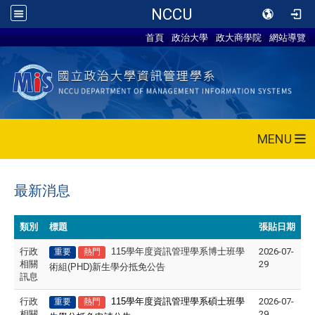
NCCU
首頁
政治大學
政大商學院
網站導覽
MENU
最新消息
類別
標題
張貼日期
行政
115
學年度資訊管理學系博士班學
2026-07-
重要
熱門
相關
29
術組(PHD)新生學分抵免公告
訊息
行政
115
學年度資訊管理學系碩士班學
2026-07-
重要
熱門
相關
29