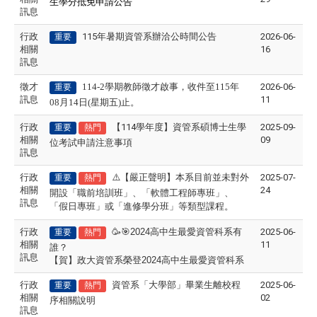
生學分抵免申請公告
訊息
行政
115年暑期資管系辦洽公時間公告
2026-06-
重要
相關
16
訊息
徵才
114-2
學期教師徵才啟事，收件至115年
2026-06-
重要
訊息
11
08月14日(星期五)止。
行政
【114學年度】資管系碩博士生學
2025-09-
重要
熱門
相關
09
位考試申請注意事項
訊息
行政
⚠
【嚴正聲明】本系目前並未對外
2025-07-
重要
熱門
相關
24
開設「職前培訓班」、「軟體工程師專班」、
訊息
「假日專班」或「進修學分班」等類型課程。
行政
🥳🎯
2024
高中生最愛資管科系有
2025-06-
重要
熱門
相關
11
誰？
訊息
【賀】政大資管系榮登
2024
高中生最愛資管科系
行政
資管系「大學部」畢業生離校程
2025-06-
重要
熱門
相關
02
序相關說明
訊息