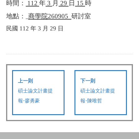
時間：
112
年
3
月
29
日
15
時
地點：
商學院
260905
研討室
民國
112
年
3
月
29
日
上一則
下一則
碩士論文計畫提
碩士論文計畫提
報-廖勇豪
報-陳唯哲