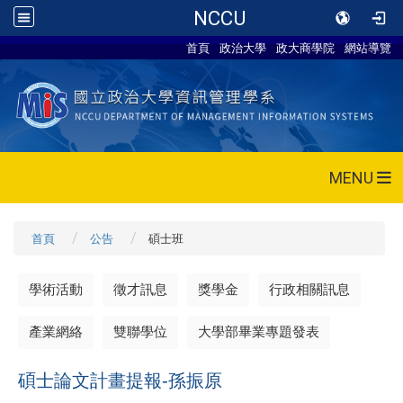
NCCU
首頁
政治大學
政大商學院
網站導覽
MENU
首頁
公告
碩士班
學術活動
徵才訊息
獎學金
行政相關訊息
產業網絡
雙聯學位
大學部畢業專題發表
碩士論文計畫提報-孫振原