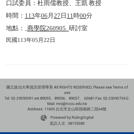
口試委員：
杜雨儒教授
、王凱
教授
時間：
113
年
06
月
27
日
11
時
00
分
地點：
商學院
260905
研討室
民國
113
年
05
月
22
日
國立政治大學資訊管理學系 All RIGHTS RESERVED, Please see Terms of
use
Tel: 02-29393091 ext.89055、89056、89057、
63681
Fax: 02-29393754 E-
Mail: mis@nccu.edu.tw
Address: 11605 台北市文山區指南路二段64號
Powered by RulingDigital
造訪人次 : 38155383