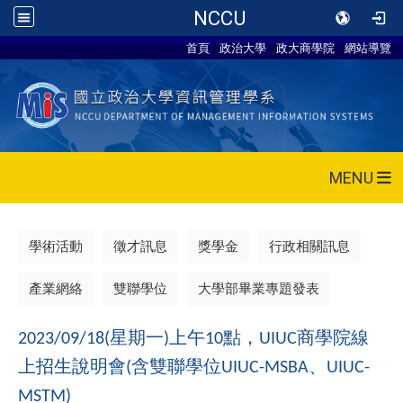
NCCU
首頁
政治大學
政大商學院
網站導覽
MENU
學術活動
徵才訊息
獎學金
行政相關訊息
產業網絡
雙聯學位
大學部畢業專題發表
星期一
上午
點，
商學院線
2023/09/18(
)
10
UIUC
上招生說明會
含雙聯學位
、
(
UIUC-MSBA
UIUC-
MSTM)