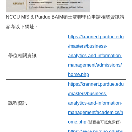
NCCU MIS & Purdue BAIM
碩士雙聯學位申請相關資訊請
參考以下網址：
https://krannert.purdue.edu
/masters/business-
學位相關資訊
analytics-and-information-
management/admissions/
home.php
https://krannert.purdue.edu
/masters/business-
課程資訊
analytics-and-information-
management/academics/h
ome.php
(
雙聯生可抵免課程)
https://www.purdue.edu/bu