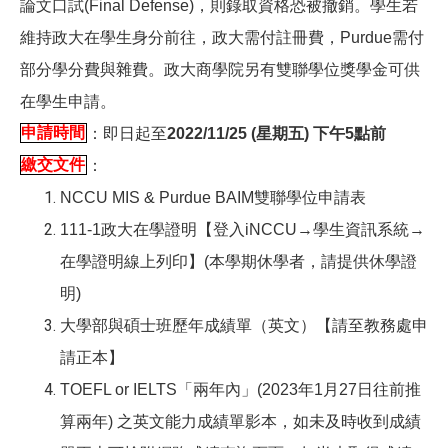
論文口試(Final Defense)，則錄取資格恐被撤銷。學生若
維持政大在學生身分前往，政大需付註冊費，Purdue需付
部分學分費與雜費。政大商學院另有雙聯學位獎學金可供
在學生申請。
申請時間
：即日起至
2022/11/25 (星期五) 下午5點前
繳交文件
：
NCCU MIS & Purdue BAIM
雙聯學位申請表
111-1
政大在學證明【登入iNCCU→學生資訊系統→
在學證明線上列印】(本學期休學者，請提供休學證
明)
大學部與碩士班歷年成績單（英文）【請至教務處申
請正本】
TOEFL or IELTS
「兩年內」(2023年1月27日往前推
算兩年) 之英文能力成績單影本，如未及時收到成績