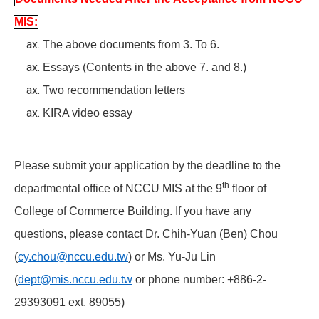
MIS:
The above documents from 3. To 6.
Essays (Contents in the above 7. and 8.)
Two recommendation letters
KIRA video essay
Please submit your application by the deadline to the
th
departmental office of NCCU MIS at the 9
floor of
College of Commerce Building. If you have any
questions, please contact Dr. Chih-Yuan (Ben) Chou
(
cy.chou@nccu.edu.tw
) or Ms. Yu-Ju Lin
(
dept@mis.nccu.edu.tw
or phone number: +886-2-
29393091 ext. 89055)