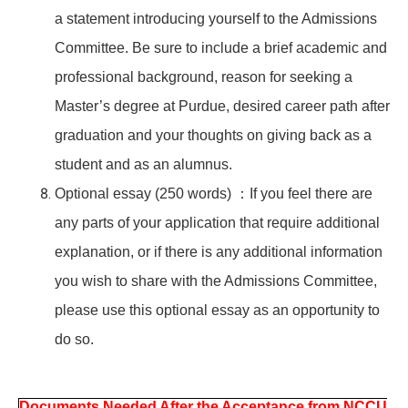
a statement introducing yourself to the Admissions
Committee. Be sure to include a brief academic and
professional background, reason for seeking a
Master’s degree at Purdue, desired career path after
graduation and your thoughts on giving back as a
student and as an alumnus.
Optional essay (250
words
)
：If you feel there are
any parts of your application that require additional
explanation, or if there is any additional information
you wish to share with the Admissions Committee,
please use this optional essay as an opportunity to
do so.
Documents Needed After the Acceptance from NCCU