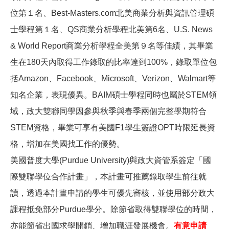
位第１名、Best-Masters.com北美商業分析與資訊管理碩
士學程第１名、QS商業分析學程北美第6名、U.S. News
& World Report商業分析學程全美第９名等佳績，其畢業
生在180天內取得工作錄取的比率達到100%，錄取單位包
括Amazon、Facebook、Microsoft、Verizon、Walmart等
知名企業，表現優異。BAIM碩士學程同時也屬於STEM領
域，政大雙聯同學因參與秋季與春季兩個完整學期符合
STEM資格，畢業可享有美國F1學生簽證OPT時限延長資
格，增加在美國找工作的優勢。
美國普度大學(Purdue University)與政大資管系簽定「國
際雙聯學位合作計畫」，本計畫可推薦錄取學生前往就
讀，透過本計畫申請的學生可優先審核，並使用部分政大
課程抵免部分Purdue學分。除節省取得雙聯學位的時間，
亦能節省出國求學開銷、增加職涯發展機會。
有意申請