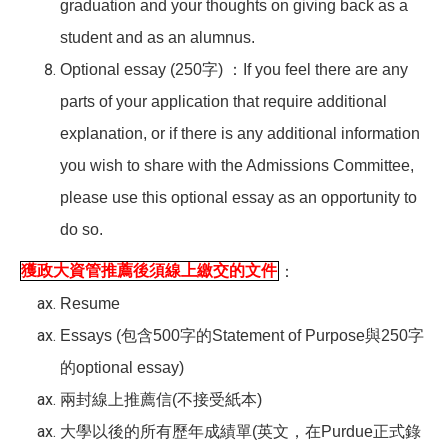
graduation and your thoughts on giving back as a
student and as an alumnus.
Optional essay (250
字) ：If you feel there are any
parts of your application that require additional
explanation, or if there is any additional information
you wish to share with the Admissions Committee,
please use this optional essay as an opportunity to
do so.
獲政大資管推薦後須線上繳交的文件
：
Resume
Essays (
包含500字的Statement of Purpose與250字
的optional essay)
兩封線上推薦信(不接受紙本)
大學以後的所有歷年成績單(英文，在Purdue正式錄