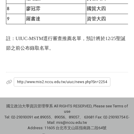
廖冠雰
國貿大四
8
羅書達
資管大四
9
聖誕
註：
UIUC-MSTM
逕行審查推薦名單，預計將於12/25
節之前公布錄取名單。
http://www.mis2.nccu.edu.tw/uiuc/news.php?Sn=2254
國立政治大學資訊管理學系 All RIGHTS RESERVED, Please see Terms of
use
Tel: 02-29393091 ext.89055、89056、89057、
63681
Fax: 02-29393754 E-
Mail: mis@nccu.edu.tw
Address: 11605 台北市文山區指南路二段64號