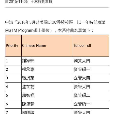
2015-11-06
林行政專員
月赴美國UIUC香檳校區，以一年時間攻讀
申請「2016
年8
MSTM Program碩士學位」，本系推薦名單如下：
Priority
Chinese Name
School roll
謝家軒
國貿大四
1
楊承憲
資管碩一
2
張恩萊
企管大四
3
盛芷芸
資管大四
4
賴智祥
資管碩二
5
陳肇豐
企管碩一
6
楊曜誠
資管大四
7