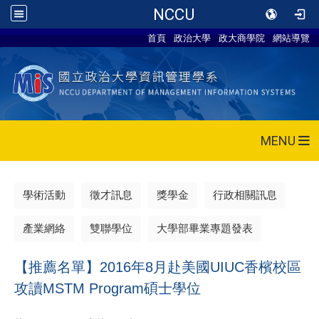
NCCU
首頁
政治大學
政大商學院
網站導覽
MENU
學術活動
徵才訊息
獎學金
行政相關訊息
產業網絡
雙聯學位
大學部畢業專題發表
【推薦名單】2016年8月赴美國UIUC香檳校區
攻讀MSTM Program碩士學位