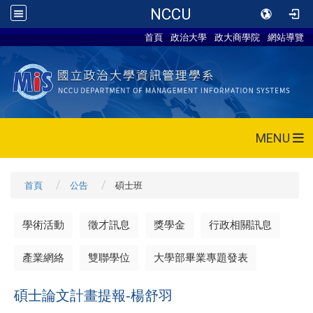
NCCU
首頁
政治大學
政大商學院
網站導覽
MENU
首頁
公告
碩士班
學術活動
徵才訊息
獎學金
行政相關訊息
產業網絡
雙聯學位
大學部畢業專題發表
碩士論文計畫提報-
楊舒羽