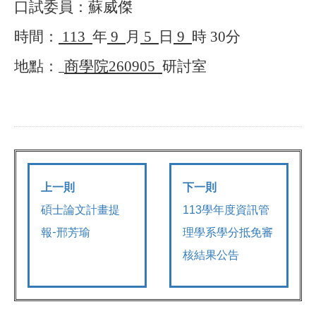
口試委員：
蘇威傑
時間：
113
年
9
月
5
日
9
時
30
分
地點：
商學院
260905
研討室
上一則
下一則
碩士論文計畫提
113
學年度資訊管
報-邢芳瑜
理學系學分抵免審
核結果公告