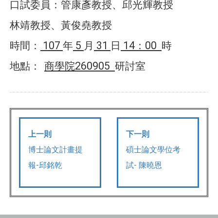
口試委員：管康彥教授、邱光輝教授
林靖教授、黃俊堯教授
107
5
31
14
00
時間：
年
月
日
：
時
260905
地點：
商學院
研討室
上一則
下一則
博士論文計畫提
碩士論文學位考
報-邱銘乾
試- 陳曉恩